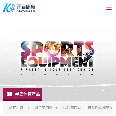
半岛体育产品
笼式足球
组合式围网
PE包塑围网
体育配套器材