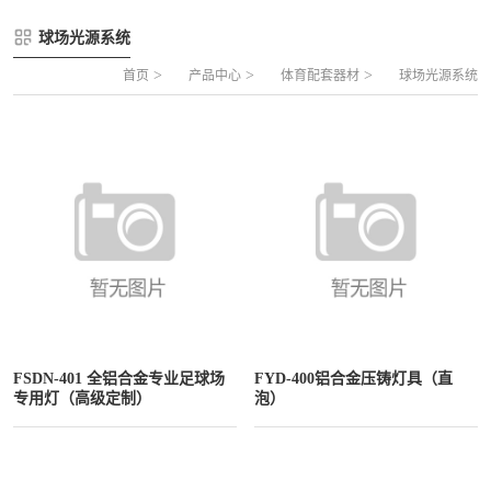
FLZ-A 双夹丝笼式足球
圆管组合式围网
球场光源系统
FLZ-B 夹芯板笼式足球
方管组合式围网
>
>
>
首页
产品中心
体育配套器材
球场光源系统
FLZ-C 半格栅笼式足球
片装组合式围网
FLZ-D PE包塑笼式足球
FSDN-401 全铝合金专业足球场
FYD-400铝合金压铸灯具（直
专用灯（高级定制）
泡）