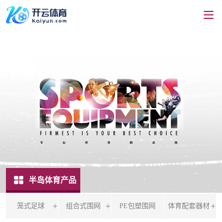
半岛体育产品
笼式足球
组合式围网
PE包塑围网
体育配套器材