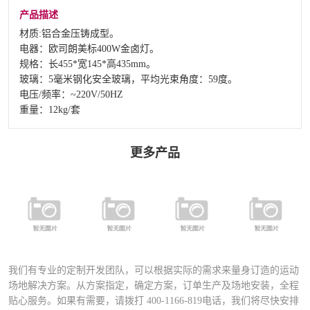
产品描述
材质:铝合金压铸成型。
电器：欧司朗美标400W金卤灯。
规格：长455*宽145*高435mm。
玻璃：5毫米钢化安全玻璃，平均光束角度：59度。
电压/频率：~220V/50HZ
重量：12kg/套
更多产品
FSDN-401 全
FYD-400铝合
FYD-1000铝合
铝合金专业足
FD-027A运动
金压铸灯具
金压铸灯具
球场专用灯
场专业灯具
（直泡）
（圆泡）
（高级定制）
我们有专业的定制开发团队，可以根据实际的需求来量身订造的运动
场地解决方案。从方案指定，确定方案，订单生产及场地安装，全程
贴心服务。如果有需要，请拨打
400-1166-819
电话，我们将尽快安排