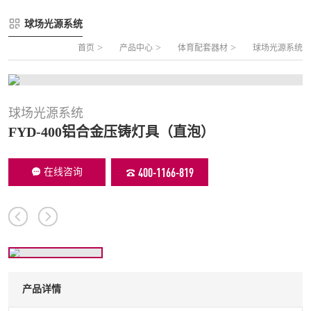
FLZ-A 双夹丝笼式足球
圆管组合式围网
球场光源系统
FLZ-B 夹芯板笼式足球
方管组合式围网
>
>
>
首页
产品中心
体育配套器材
球场光源系统
FLZ-C 半格栅笼式足球
片装组合式围网
FLZ-D PE包塑笼式足球
球场光源系统
FYD-400铝合金压铸灯具（直泡）
400-1166-819
在线咨询
产品详情