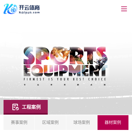
工程案例
赛事案例
区域案例
球场案例
器材案例