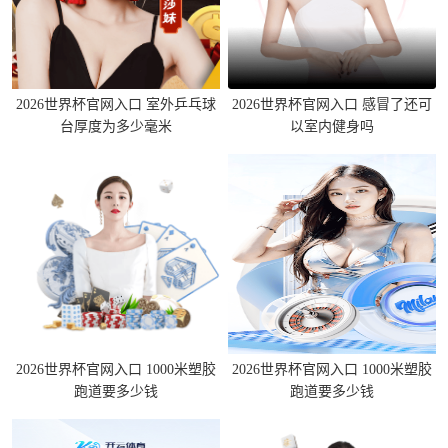
2026世界杯官网入口 室外乒乓球
2026世界杯官网入口 感冒了还可
台厚度为多少毫米
以室内健身吗
2026世界杯官网入口 1000米塑胶
2026世界杯官网入口 1000米塑胶
跑道要多少钱
跑道要多少钱