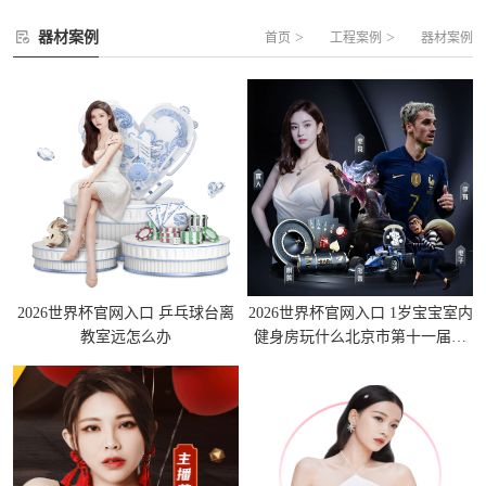
器材案例
>
>
首页
工程案例
器材案例
2026世界杯官网入口 乒乓球台离
2026世界杯官网入口 1岁宝宝室内
教室远怎么办
健身房玩什么北京市第十一届民
族传统体育运动会开幕，共设21
项比赛项目