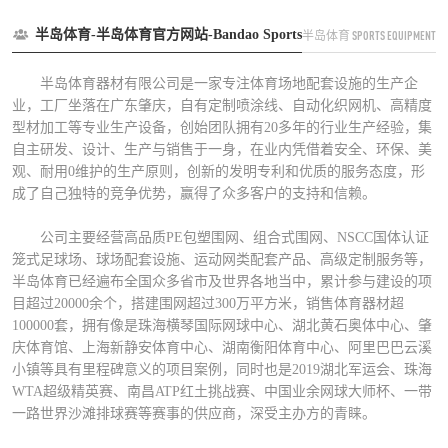
半岛体育-半岛体育官方网站-Bandao Sports
半岛体育 SPORTS EQUIPMENT
半岛体育器材有限公司是一家专注体育场地配套设施的生产企
业，工厂坐落在广东肇庆，自有定制喷涂线、自动化织网机、高精度
型材加工等专业生产设备，创始团队拥有20多年的行业生产经验，集
自主研发、设计、生产与销售于一身，在业内凭借着安全、环保、美
观、耐用0维护的生产原则，创新的发明专利和优质的服务态度，形
成了自己独特的竞争优势，赢得了众多客户的支持和信赖。
公司主要经营高品质PE包塑围网、组合式围网、NSCC国体认证
笼式足球场、球场配套设施、运动网类配套产品、高级定制服务等，
半岛体育已经遍布全国众多省市及世界各地当中，累计参与建设的项
目超过20000余个，搭建围网超过300万平方米，销售体育器材超
100000套，拥有像是珠海横琴国际网球中心、湖北黄石奥体中心、肇
庆体育馆、上海新静安体育中心、湖南衡阳体育中心、阿里巴巴云溪
小镇等具有里程碑意义的项目案例，同时也是2019湖北军运会、珠海
WTA超级精英赛、南昌ATP红土挑战赛、中国业余网球大师杯、一带
一路世界沙滩排球赛等赛事的供应商，深受主办方的青睐。