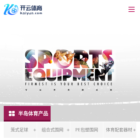
半岛体育产品
笼式足球
组合式围网
PE包塑围网
体育配套器材