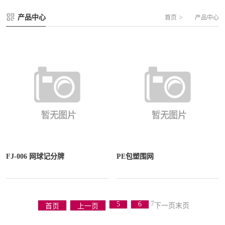
FLZ-A 双夹丝笼式足球
圆管组合式围网
产品中心
>
首页
产品中心
FLZ-B 夹芯板笼式足球
方管组合式围网
FLZ-C 半格栅笼式足球
片装组合式围网
FLZ-D PE包塑笼式足球
FJ-006 网球记分牌
PE包塑围网
7
5
6
下一页
末页
首页
上一页