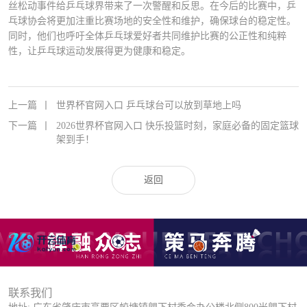
丝松动事件给乒乓球界带来了一次警醒和反思。在今后的比赛中，乒
乓球协会将更加注重比赛场地的安全性和维护，确保球台的稳定性。
同时，他们也呼吁全体乒乓球爱好者共同维护比赛的公正性和纯粹
性，让乒乓球运动发展得更为健康和稳定。
上一篇
丨
世界杯官网入口 乒乓球台可以放到草地上吗
下一篇
丨
2026世界杯官网入口 快乐投篮时刻，家庭必备的固定篮球
架到手！
返回
联系我们