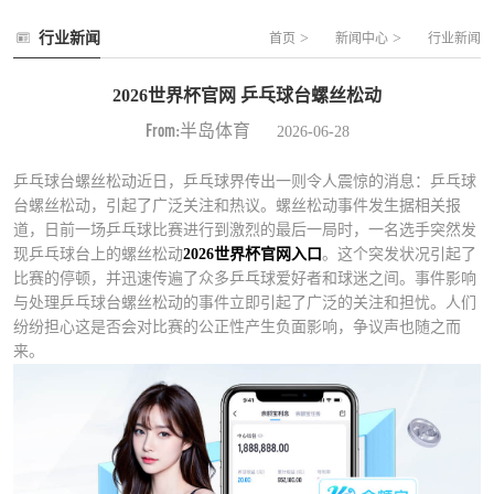
行业新闻
>
>
首页
新闻中心
行业新闻
2026世界杯官网 乒乓球台螺丝松动
From:半岛体育
2026-06-28
乒乓球台螺丝松动近日，乒乓球界传出一则令人震惊的消息：乒乓球
台螺丝松动，引起了广泛关注和热议。螺丝松动事件发生据相关报
道，日前一场乒乓球比赛进行到激烈的最后一局时，一名选手突然发
现乒乓球台上的螺丝松动
2026世界杯官网入口
。这个突发状况引起了
比赛的停顿，并迅速传遍了众多乒乓球爱好者和球迷之间。事件影响
与处理乒乓球台螺丝松动的事件立即引起了广泛的关注和担忧。人们
纷纷担心这是否会对比赛的公正性产生负面影响，争议声也随之而
来。