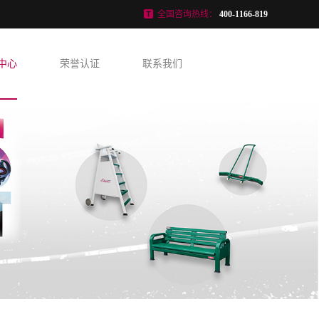
全国咨询热线：
400-1166-819
中心
荣誉认证
联系我们