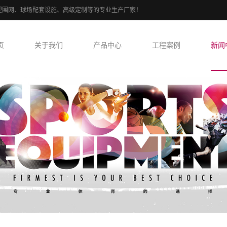
、PE包塑围网、球场配套设施、高级定制等的专业生产厂家！
页
关于我们
产品中心
工程案例
新闻