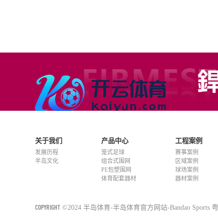
关于我们
产品中心
工程案例
发展历程
笼式足球
赛事案例
半岛文化
组合式围网
区域案例
PE包塑围网
球场案例
体育配套器材
器材案例
COPYRIGHT
粤
©2024 半岛体育-半岛体育官方网站-Bandao Sports