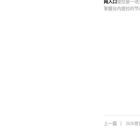
网入口
提拉是一项
掌握台内提拉的节
上一篇
丨
202