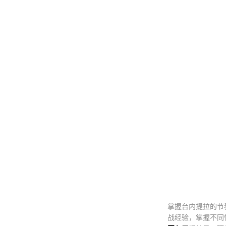
掌握台内提拉的节
战经验，掌握不同