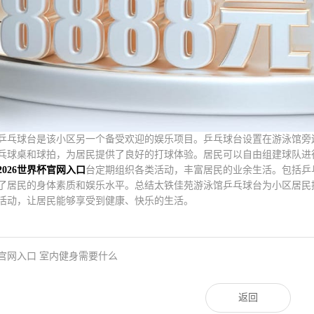
乒乓球台是该小区另一个备受欢迎的娱乐项目。乒乓球台设置在游泳馆旁
乓球桌和球拍，为居民提供了良好的打球体验。居民可以自由组建球队进行
2026世界杯官网入口
台定期组织各类活动，丰富居民的业余生活。包括乒
了居民的身体素质和娱乐水平。总结太铁佳苑游泳馆乒乓球台为小区居民
活动，让居民能够享受到健康、快乐的生活。
官网入口 室内健身需要什么
返回