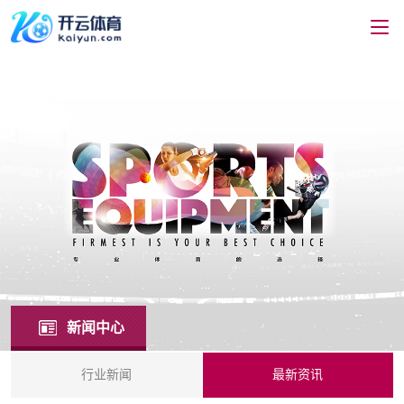
新闻中心
行业新闻
最新资讯