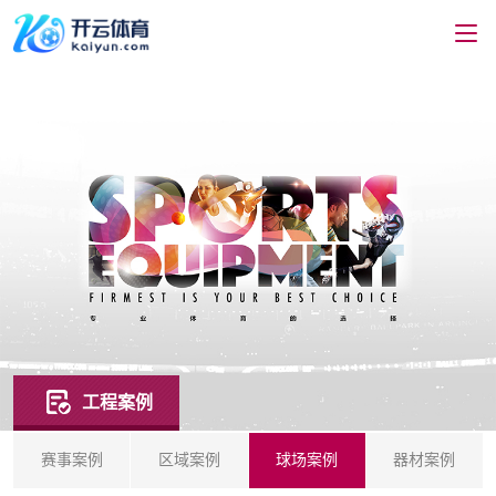
工程案例
赛事案例
区域案例
球场案例
器材案例