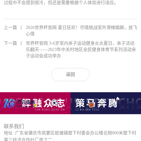
过程中不会感到很冷，但还是需要根据个人体验进行适应。
上一篇
丨
2026世界杯官网 夏日狂欢！尽情挑战室外滑梯踏脚，放飞
心情
下一篇
丨
世界杯官网 3-6岁室内亲子运动健身炎炎夏日，亲子活动
乐翻天——2023年中关村地区全民健身体育节系列活动亲
子运动会成功举办
返回
联系我们
地址: 广东省肇庆市高要区蛟塘镇塱下村委会办公楼北侧800米塱下村
第三经济合作社厂房之二