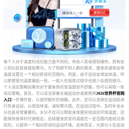
每个人对于温度的适应能力是不同的。有些人容易感到燥热，而有些
人则比较容易感到寒冷。为了照顾不同人群的需求，健身房通常会将
温度设置在一个相对舒适的范围内。但是，由于运动会增加体温，所
以即使室内温度偏低一些，一般人在锻炼过程中也很少会感到很冷。
个人适应策略如果你对于健身房的室温感到不舒服，你可以采取一些
适应策略。首先，可以适当穿着长袖运动衣或者携带
2026世界杯官网
入口
一件薄外套，以提供额外的保暖。此外，还可以选择在运动前进
行热身运动，以增加体温，减轻寒冷感。在运动过程中，及时补充水
分也是非常重要的。水分不仅可以帮助身体更好地适应环境温度，还
能保持身体的代谢稳定。总结健身房室内温度在一定范围内是经过调
控的，以提供一个相对舒适的运动环境。总体而言，大部分人在运动