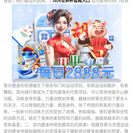
身成了他们最佳的选择。2.
2026世界杯官网入口
室内健身的热门项目
室内健身的热潮催生了很多热门的运动项目。有氧运动如跑步、有氧
舞蹈、室内骑行等成为了室内健身的代表项目，可以有效地提升心肺
功能，消耗身体热量。力量训练如举重、器械训练等也受到了更多人
的关注，可以增强肌肉力量、塑造身材。除了传统的有氧和力量训
练，一些新兴的训练方式也受到了追捧。例如瑜伽、普拉提等综合性
的训练方式，结合了身体的柔韧性和力量的训练，被越来越多的人接
受和喜爱。二、室内健身帅哥拍摄背后的故事1. 拍摄背景与灵感这组
室内健身帅哥拍摄照片的灵感来自于摄影师对健身和摄影的热爱。摄