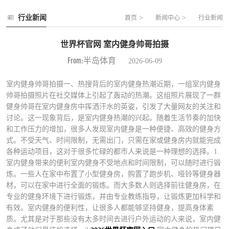
行业新闻
>
>
首页
新闻中心
行业新闻
世界杯官网 室内健身帅哥拍摄
From:半岛体育
2026-06-09
室内健身帅哥拍摄一、热搜背后的室内健身热潮近期，一组室内健身
帅哥拍摄照片在社交媒体上引起了轰动的热潮。这组照片展现了一群
健身帅哥在室内健身房中挥洒汗水的英姿，引发了大量网友的关注和
讨论。这一现象背后，是室内健身热潮的兴起。随着生活节奏的加快
和工作压力的增加，很多人发现室内健身是一种便捷、高效的健身方
式。不受天气、时间限制，无需出门，只需在家或健身房内就能完成
各种运动项目，这对于很多忙碌的都市人来说是一种理想的选择。1.
室内健身带来的便利室内健身不受地点和时间限制，可以随时进行锻
炼。一些人在家中布置了小型健身房，购置了跑步机、哑铃等健身器
材，可以在家中进行全面的锻炼。而大多数人则选择前往健身房，在
专业的健身环境下进行锻炼，并由专业教练指导，让锻炼更加科学和
有效。室内健身的便利性，让很多人都能够坚持健身，提高身体素
质。尤其是对于那些没有太多时间去进行户外运动的人来说，室内健