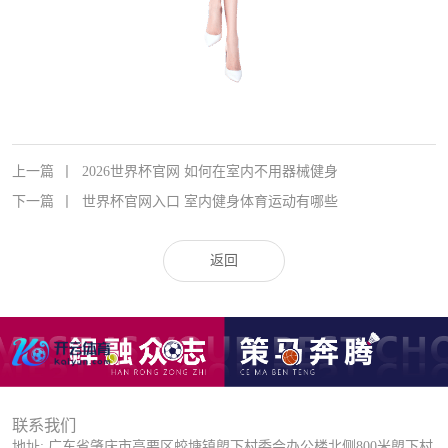
上一篇
丨
2026世界杯官网 如何在室内不用器械健身
下一篇
丨
世界杯官网入口 室内健身体育运动有哪些
返回
联系我们
地址: 广东省肇庆市高要区蛟塘镇塱下村委会办公楼北侧800米塱下村