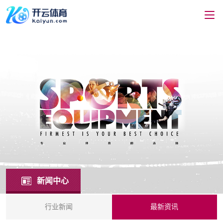
新闻中心
行业新闻
最新资讯