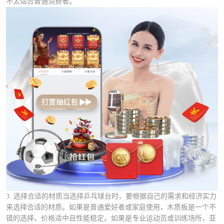
不太适合普通消费者。
3. 选择合适的材质当选择乒乓球台时，要根据自己的需求和经济实力
来选择合适的材质。如果是普通爱好者或家庭使用，木质板是一个不
错的选择，价格适中且性能稳定。如果是专业运动员或训练场所，亚