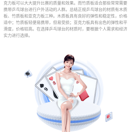
克力板可以大大提升比赛的质量和效果。而竹质板适合那些常常需要
携带乒乓球台进行户外活动的人群。总结正规乒乓球台的材质有木质
板、竹质板和亚克力板三种。木质板具有良好的弹性和稳定性，价格
适中；竹质板轻便易携带，但易受损；亚克力板具有出色的弹性和平
滑度，价格较高。在选择乒乓球台的材质时，要根据个人需求和经济
实力进行选择。