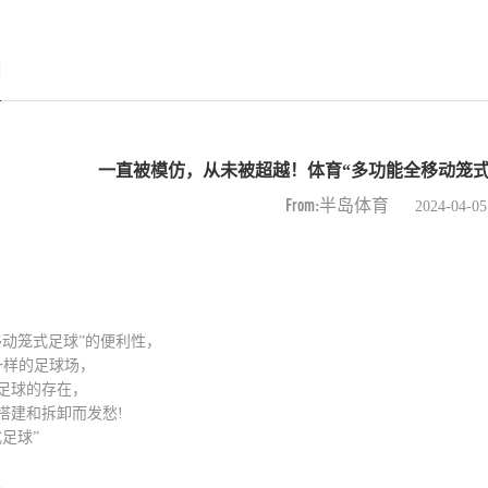
闻
一直被模仿，从未被超越！体育“多功能全移动笼式
From:半岛体育
2024-04-05
移动笼式足球”的便利性，
一样的足球场，
足球的存在，
搭建和拆卸而发愁!
足球”
，