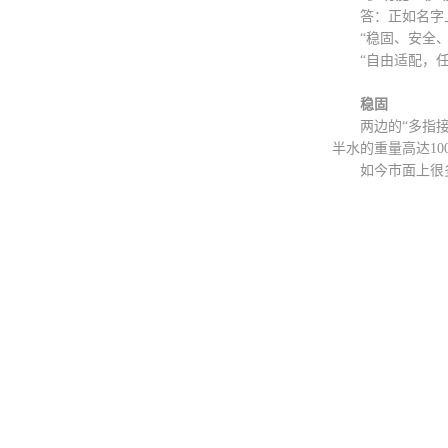
答：正如名字上
“稳固、安全、
“自由适配，任意
稳固
两边的“多指接”
半水的重量高达100
如今市面上很多