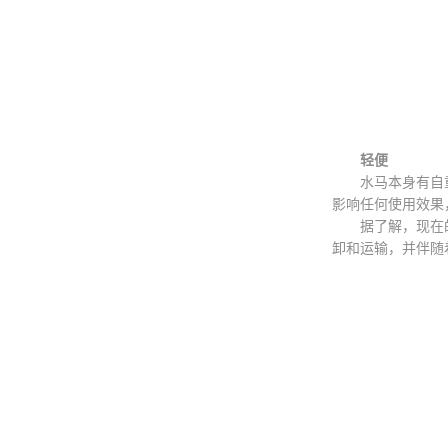
轻便
水马本身有自重轻
影响任何使用效果
据了解，现在的市
卸和运输，并伴随