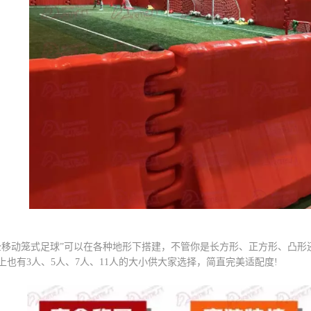
动笼式足球”可以在各种地形下搭建，不管你是长方形、正方形、凸形
上也有3人、5人、7人、11人的大小供大家选择，简直完美适配度!