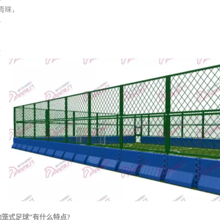
青睐，
，
！
动笼式足球”有什么特点?