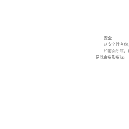
安全
从安全性考虑，我
如前面所述，虽然
易就会变形变烂。